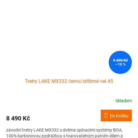
9 490 Kč
–10 %
Tretry LAKE MX332 černo/stříbrné vel.45
Skladem
Do košíku
8 490 Kč
závodní tretry LAKE MX332 s dvěma upínacími systémy BOA,
100% karbonovou podrážkou s tvarovatelným patním dílem a