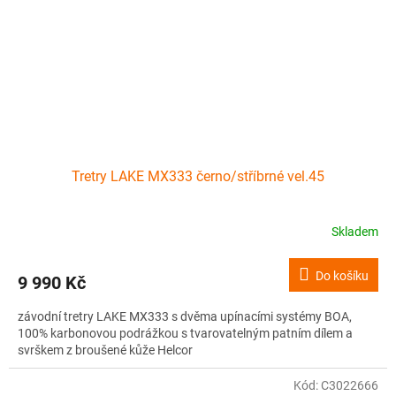
Tretry LAKE MX333 černo/stříbrné vel.45
Skladem
Do košíku
9 990 Kč
závodní tretry LAKE MX333 s dvěma upínacími systémy BOA,
100% karbonovou podrážkou s tvarovatelným patním dílem a
svrškem z broušené kůže Helcor
Kód:
C3022666