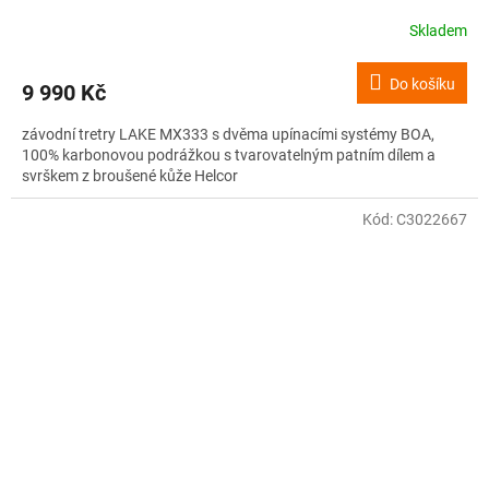
Skladem
Do košíku
9 990 Kč
závodní tretry LAKE MX333 s dvěma upínacími systémy BOA,
100% karbonovou podrážkou s tvarovatelným patním dílem a
svrškem z broušené kůže Helcor
Kód:
C3022667