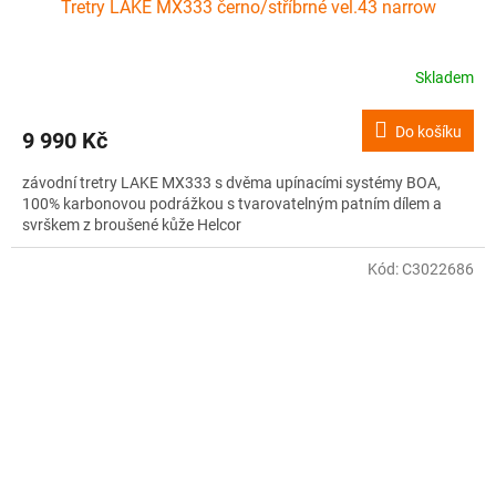
Tretry LAKE MX333 černo/stříbrné vel.43 narrow
Skladem
Do košíku
9 990 Kč
závodní tretry LAKE MX333 s dvěma upínacími systémy BOA,
100% karbonovou podrážkou s tvarovatelným patním dílem a
svrškem z broušené kůže Helcor
Kód:
C3022686