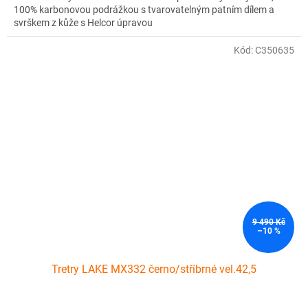
100% karbonovou podrážkou s tvarovatelným patním dílem a
svrškem z kůže s Helcor úpravou
Kód:
C350635
9 490 Kč
–10 %
Tretry LAKE MX332 černo/stříbrné vel.42,5