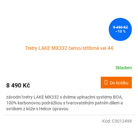
9 490 Kč
–10 %
Tretry LAKE MX332 černo/stříbrné vel.44
Skladem
Do košíku
8 490 Kč
závodní tretry LAKE MX332 s dvěma upínacími systémy BOA,
100% karbonovou podrážkou s tvarovatelným patním dílem a
svrškem z kůže s Helcor úpravou
Kód:
C3012498