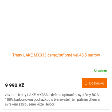
Tretry LAKE MX333 černo/stříbrné vel.43,5 narrow
Skladem
Do košíku
9 990 Kč
závodní tretry LAKE MX333 s dvěma upínacími systémy BOA,
100% karbonovou podrážkou s tvarovatelným patním dílem a
svrškem z broušené kůže Helcor