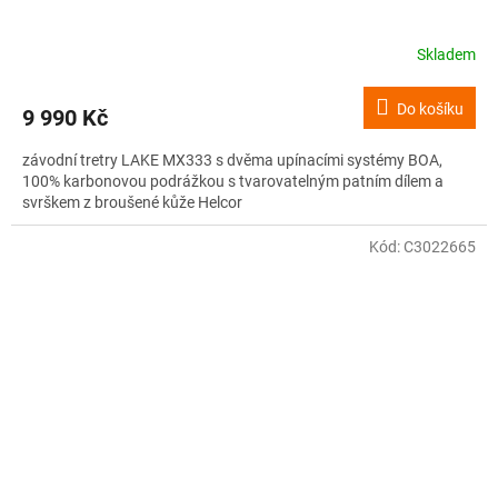
Skladem
Do košíku
9 990 Kč
závodní tretry LAKE MX333 s dvěma upínacími systémy BOA,
100% karbonovou podrážkou s tvarovatelným patním dílem a
svrškem z broušené kůže Helcor
Kód:
C3022665