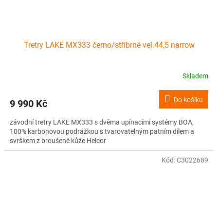
Tretry LAKE MX333 černo/stříbrné vel.44,5 narrow
Skladem
Do košíku
9 990 Kč
závodní tretry LAKE MX333 s dvěma upínacími systémy BOA,
100% karbonovou podrážkou s tvarovatelným patním dílem a
svrškem z broušené kůže Helcor
Kód:
C3022689