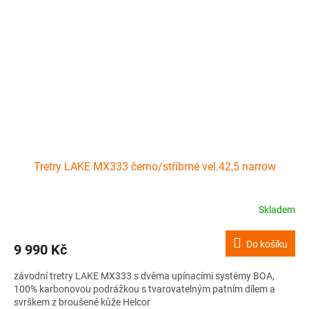
Tretry LAKE MX333 černo/stříbrné vel.42,5 narrow
Skladem
Do košíku
9 990 Kč
závodní tretry LAKE MX333 s dvěma upínacími systémy BOA,
100% karbonovou podrážkou s tvarovatelným patním dílem a
svrškem z broušené kůže Helcor