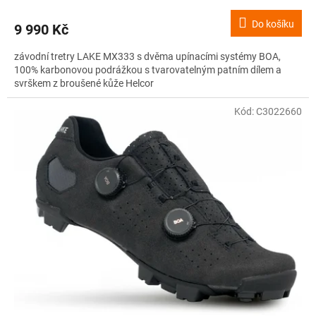
Do košíku
9 990 Kč
závodní tretry LAKE MX333 s dvěma upínacími systémy BOA,
100% karbonovou podrážkou s tvarovatelným patním dílem a
svrškem z broušené kůže Helcor
Kód:
C3022660