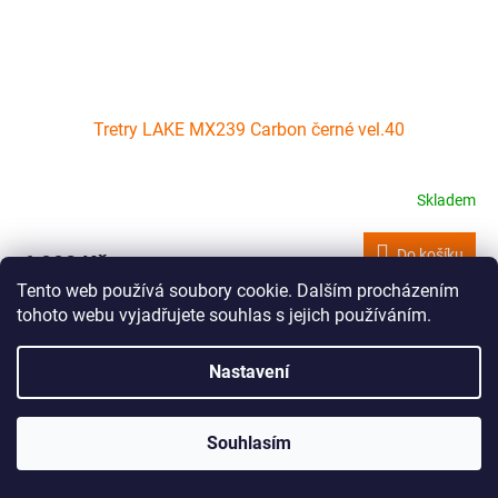
Tretry LAKE MX239 Carbon černé vel.40
Skladem
Do košíku
6 990 Kč
Tento web používá soubory cookie. Dalším procházením
závodní MTB tretry LAKE MX239 s dvěma upínacími systémy
tohoto webu vyjadřujete souhlas s jejich používáním.
BOA, 100% karbonovou podrážkou a svrškem z Helcor Leather
Nastavení
Kód:
C3023766
Souhlasím