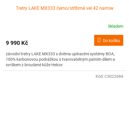
Tretry LAKE MX333 černo/stříbrné vel.42 narrow
Skladem
Do košíku
9 990 Kč
závodní tretry LAKE MX333 s dvěma upínacími systémy BOA,
100% karbonovou podrážkou s tvarovatelným patním dílem a
svrškem z broušené kůže Helcor
Kód:
C3022684