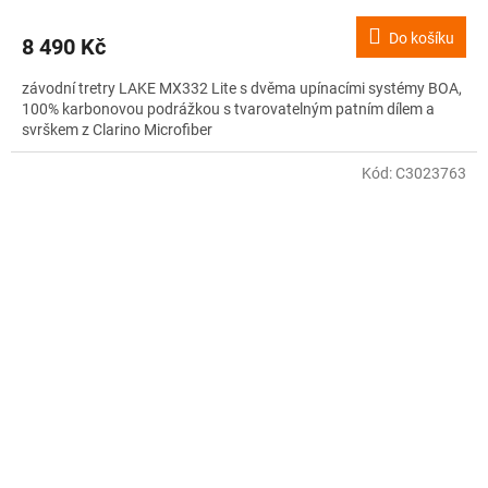
Do košíku
8 490 Kč
závodní tretry LAKE MX332 Lite s dvěma upínacími systémy BOA,
100% karbonovou podrážkou s tvarovatelným patním dílem a
svrškem z Clarino Microfiber
Kód:
C3023763