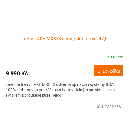
Tretry LAKE MX333 černo/stříbrné vel.42,5
Skladem
Do košíku
9 990 Kč
závodní tretry LAKE MX333 s dvěma upínacími systémy BOA,
100% karbonovou podrážkou s tvarovatelným patním dílem a
svrškem z broušené kůže Helcor
Kód:
C3022661