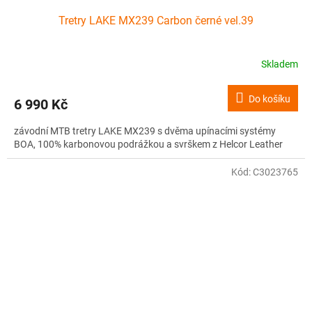
Tretry LAKE MX239 Carbon černé vel.39
Skladem
Do košíku
6 990 Kč
závodní MTB tretry LAKE MX239 s dvěma upínacími systémy
BOA, 100% karbonovou podrážkou a svrškem z Helcor Leather
Kód:
C3023765