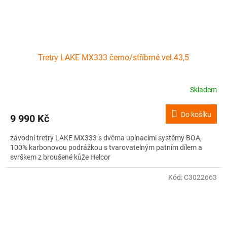
Tretry LAKE MX333 černo/stříbrné vel.43,5
Skladem
Do košíku
9 990 Kč
závodní tretry LAKE MX333 s dvěma upínacími systémy BOA,
100% karbonovou podrážkou s tvarovatelným patním dílem a
svrškem z broušené kůže Helcor
Kód:
C3022663