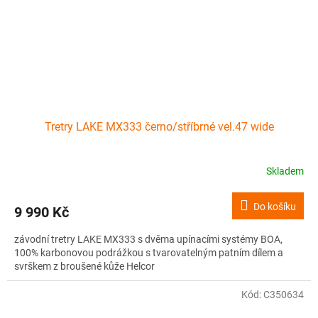
Tretry LAKE MX333 černo/stříbrné vel.47 wide
Skladem
Do košíku
9 990 Kč
závodní tretry LAKE MX333 s dvěma upínacími systémy BOA,
100% karbonovou podrážkou s tvarovatelným patním dílem a
svrškem z broušené kůže Helcor
Kód:
C350634