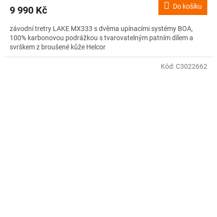
Do košíku
9 990 Kč
závodní tretry LAKE MX333 s dvěma upínacími systémy BOA,
100% karbonovou podrážkou s tvarovatelným patním dílem a
svrškem z broušené kůže Helcor
Kód:
C3022662