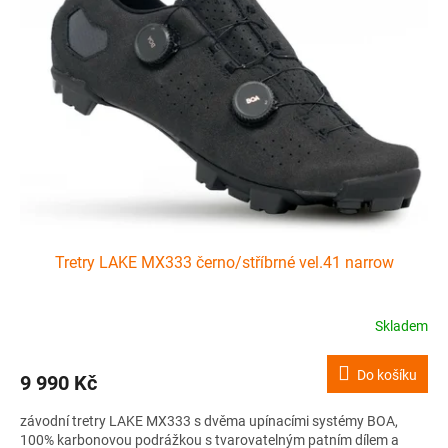
i
r
s
o
p
d
r
u
o
k
d
t
u
ů
k
t
ů
Tretry LAKE MX333 černo/stříbrné vel.41 narrow
Skladem
Do košíku
9 990 Kč
závodní tretry LAKE MX333 s dvěma upínacími systémy BOA,
100% karbonovou podrážkou s tvarovatelným patním dílem a