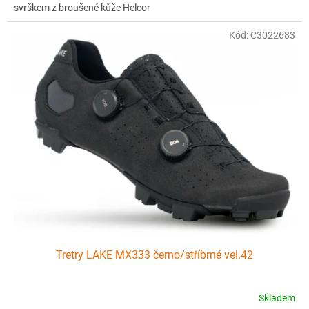
svrškem z broušené kůže Helcor
Kód:
C3022683
Tretry LAKE MX333 černo/stříbrné vel.42
Skladem