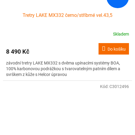
Tretry LAKE MX332 černo/stříbrné vel.43,5
Skladem
Do košíku
8 490 Kč
závodní tretry LAKE MX332 s dvěma upínacími systémy BOA,
100% karbonovou podrážkou s tvarovatelným patním dílem a
svrškem z kůže s Helcor úpravou
Kód:
C3012496