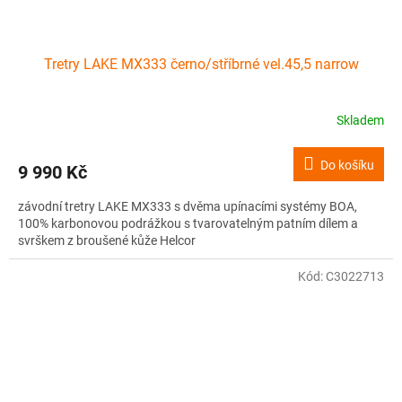
Tretry LAKE MX333 černo/stříbrné vel.45,5 narrow
Skladem
Do košíku
9 990 Kč
závodní tretry LAKE MX333 s dvěma upínacími systémy BOA,
100% karbonovou podrážkou s tvarovatelným patním dílem a
svrškem z broušené kůže Helcor
Kód:
C3022713