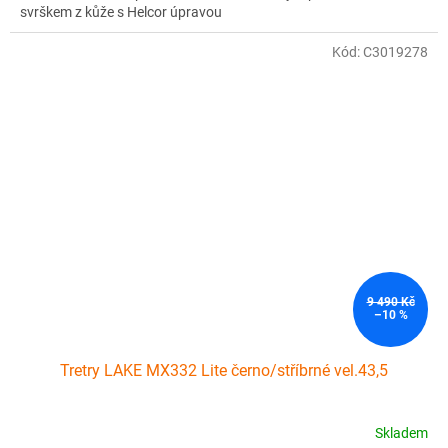
svrškem z kůže s Helcor úpravou
Kód:
C3019278
9 490 Kč
–10 %
Tretry LAKE MX332 Lite černo/stříbrné vel.43,5
Skladem