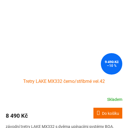
9 490 Kč
–10 %
Tretry LAKE MX332 černo/stříbrné vel.42
Skladem
Do košíku
8 490 Kč
závodní tretry LAKE MX332 s dvěma upínacími systémy BOA,