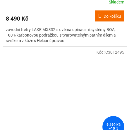
Skladem
Do košíku
8 490 Kč
závodní tretry LAKE MX332 s dvěma upínacími systémy BOA,
100% karbonovou podrážkou s tvarovatelným patním dílem a
svrškem z kůže s Helcor úpravou
Kód:
C3012495
9 490 Kč
–10 %