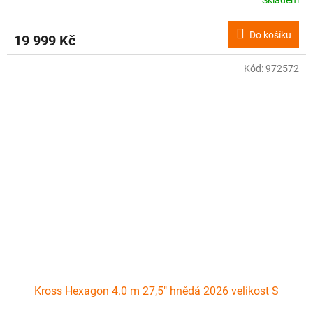
Skladem
M
Do košíku
19 999 Kč
A
Kód:
972572
Kross Hexagon 4.0 m 27,5" hnědá 2026 velikost S