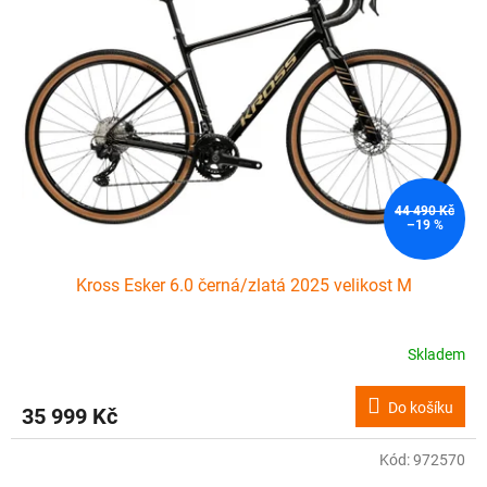
i
r
s
o
p
d
r
u
o
k
d
t
u
ů
k
t
ů
44 490 Kč
–19 %
Kross Esker 6.0 černá/zlatá 2025 velikost M
Skladem
Do košíku
35 999 Kč
Kód:
972570