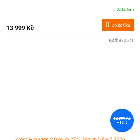
Skladem
Do košíku
13 999 Kč
Kód:
972571
12 999 Kč
–15 %
Kross Hexagon 2.0 eq m 27,5" červená/šedá 2026