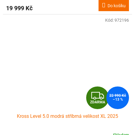
M
Do košíku
19 999 Kč
A
Kód:
972196
Z
22 990 Kč
–13 %
ZDARMA
D
Kross Level 5.0 modrá stříbrná velikost XL 2025
A
R