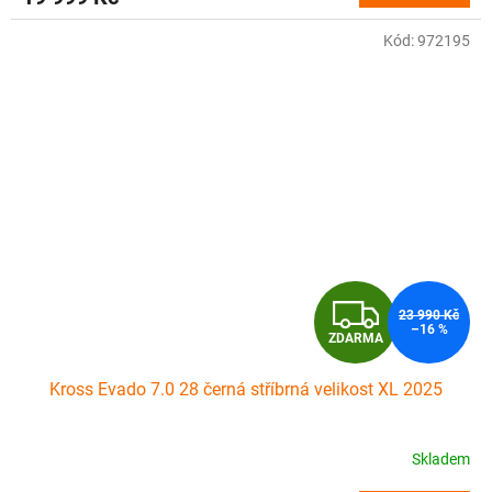
A
Kód:
972195
Z
23 990 Kč
–16 %
ZDARMA
D
Kross Evado 7.0 28 černá stříbrná velikost XL 2025
A
R
Skladem