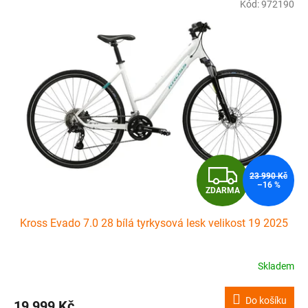
Kód:
972190
Z
23 990 Kč
–16 %
ZDARMA
D
Kross Evado 7.0 28 bílá tyrkysová lesk velikost 19 2025
A
R
Skladem
M
Do košíku
19 999 Kč