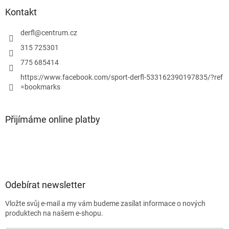
p
Kontakt
i
s
derfl
@
centrum.cz
u
315 725301
775 685414
https://www.facebook.com/sport-derfl-533162390197835/?ref
=bookmarks
Přijímáme online platby
Odebírat newsletter
Vložte svůj e-mail a my vám budeme zasílat informace o nových
produktech na našem e-shopu.