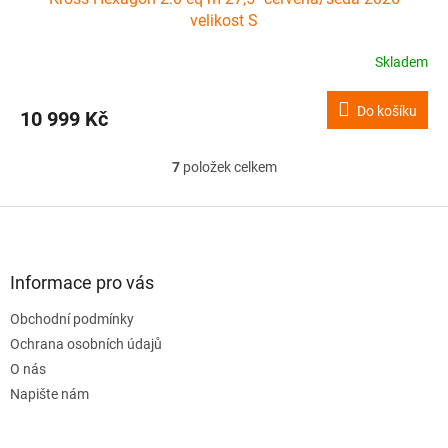
velikost S
Skladem
Do košíku
10 999 Kč
7
položek celkem
O
v
l
Z
á
á
d
p
a
a
Informace pro vás
c
t
í
Obchodní podmínky
í
p
Ochrana osobních údajů
r
v
O nás
k
Napište nám
y
v
ý