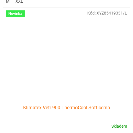
M
XXL
Kód:
XYZ85419331/L
Novinka
Klimatex Vetr-900 ThermoCool Soft černá
Skladem