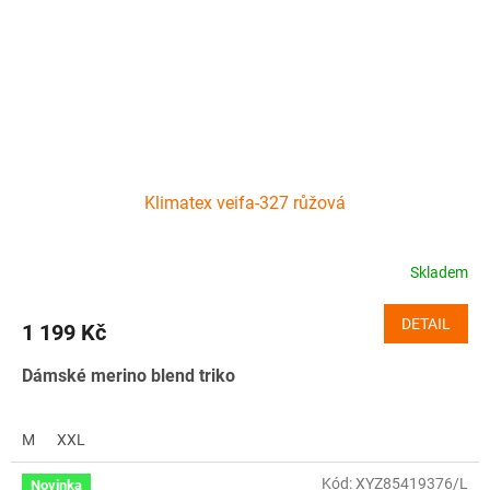
Klimatex veifa-327 růžová
Skladem
DETAIL
1 199 Kč
Dámské merino blend triko
M
XXL
Kód:
XYZ85419376/L
Novinka