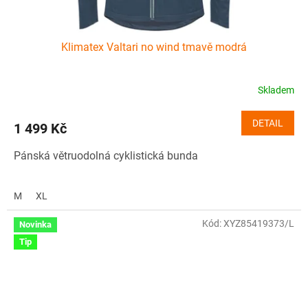
Klimatex Valtari no wind tmavě modrá
Skladem
DETAIL
1 499 Kč
Pánská větruodolná cyklistická bunda
M
XL
Kód:
XYZ85419373/L
Novinka
Tip