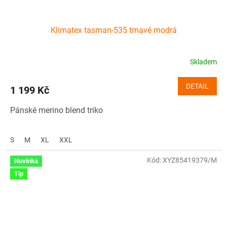
Klimatex tasman-535 tmavě modrá
Skladem
DETAIL
1 199 Kč
Pánské merino blend triko
S
M
XL
XXL
Kód:
XYZ85419379/M
Novinka
Tip