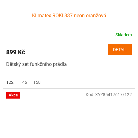
Klimatex ROKI-337 neon oranžová
Skladem
DETAIL
899 Kč
Dětský set funkčního prádla
122
146
158
Kód:
XYZ85417617/122
Akce