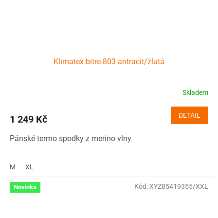
Klimatex bitre-803 antracit/žlutá
Skladem
DETAIL
1 249 Kč
Pánské termo spodky z merino vlny
M
XL
Kód:
XYZ85419355/XXL
Novinka