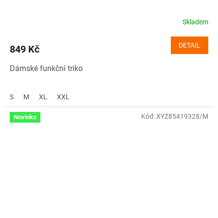
Skladem
DETAIL
849 Kč
Dámské funkční triko
S
M
XL
XXL
Kód:
XYZ85419328/M
Novinka