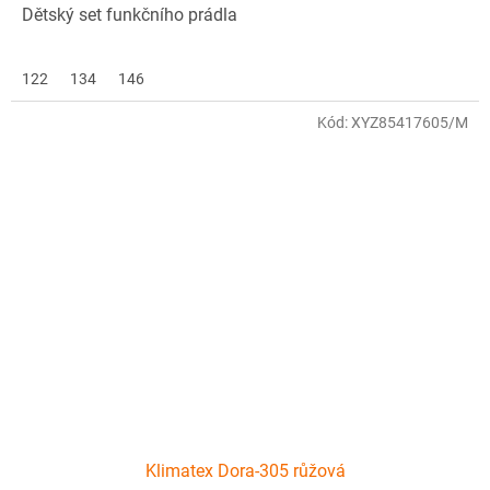
Dětský set funkčního prádla
122
134
146
Kód:
XYZ85417605/M
Klimatex Dora-305 růžová