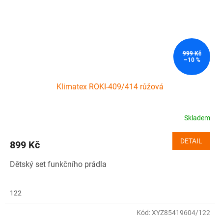
999 Kč
–10 %
Klimatex ROKI-409/414 růžová
Skladem
DETAIL
899 Kč
Dětský set funkčního prádla
122
Kód:
XYZ85419604/122