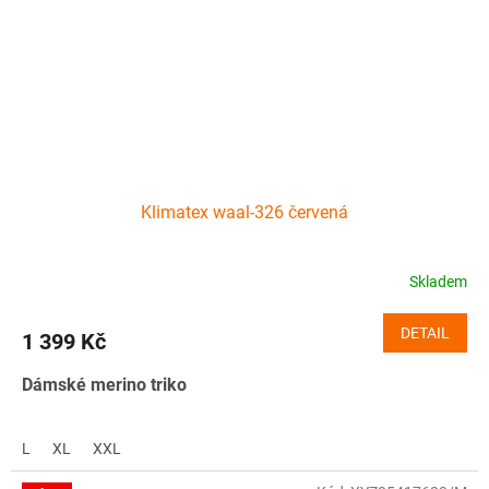
Klimatex waal-326 červená
Skladem
DETAIL
1 399 Kč
Dámské merino triko
L
XL
XXL