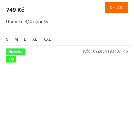
DETAIL
749 Kč
Dámské 3/4 spodky
S
M
L
XL
XXL
Kód:
XYZ85419343/146
Novinka
Tip