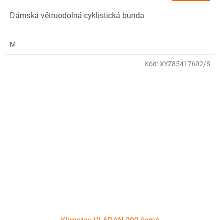
Dámská větruodolná cyklistická bunda
M
Kód:
XYZ85417602/S