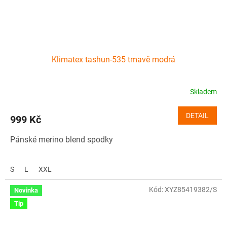
Klimatex tashun-535 tmavě modrá
Skladem
DETAIL
999 Kč
Pánské merino blend spodky
S
L
XXL
Kód:
XYZ85419382/S
Novinka
Tip