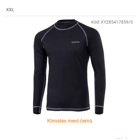
XXL
Kód:
XYZ85417859/S
Klimatex ment černá