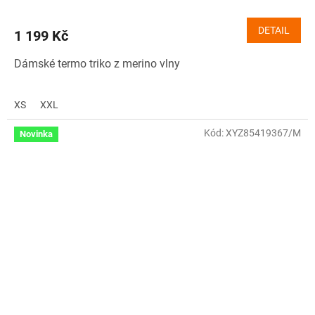
DETAIL
1 199 Kč
Dámské termo triko z merino vlny
XS
XXL
Kód:
XYZ85419367/M
Novinka