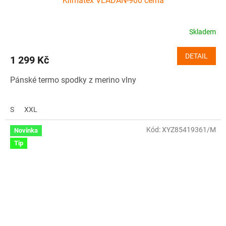
Klimatex VLADAN-900 černá
Skladem
DETAIL
1 299 Kč
Pánské termo spodky z merino vlny
S
XXL
Kód:
XYZ85419361/M
Novinka
Tip