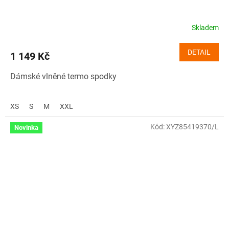
Skladem
DETAIL
1 149 Kč
Dámské vlněné termo spodky
XS
S
M
XXL
Kód:
XYZ85419370/L
Novinka