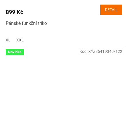
DETAIL
899 Kč
Pánské funkční triko
XL
XXL
Kód:
XYZ85419340/122
Novinka