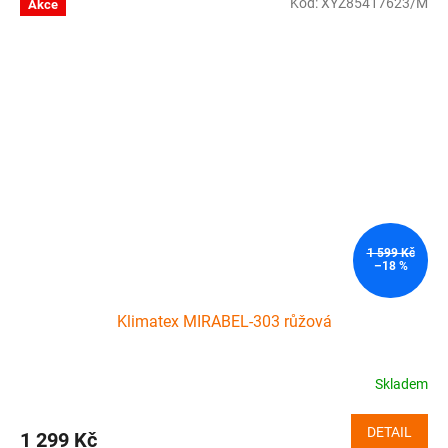
Kód:
XYZ85417623/M
Akce
1 599 Kč
–18 %
Klimatex MIRABEL-303 růžová
Skladem
DETAIL
1 299 Kč