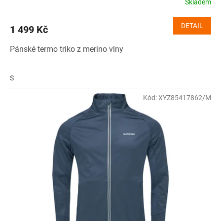
Skladem
DETAIL
1 499 Kč
Pánské termo triko z merino vlny
S
Kód:
XYZ85417862/M