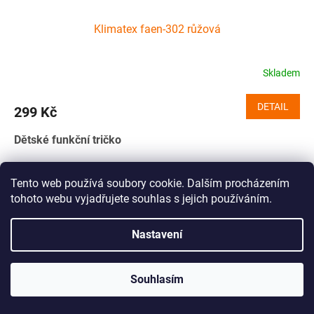
Klimatex faen-302 růžová
Skladem
DETAIL
299 Kč
Dětské funkční tričko
146
158
Tento web používá soubory cookie. Dalším procházením
tohoto webu vyjadřujete souhlas s jejich používáním.
Kód:
XYZ85419346/122
Novinka
Tip
Nastavení
Souhlasím