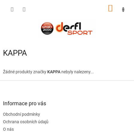
Přejít
NÁKUP
na
obsah
KOŠÍK
KAPPA
Žádné produkty značky
KAPPA
nebyly nalezeny...
Z
á
p
a
Informace pro vás
t
Obchodní podmínky
í
Ochrana osobních údajů
O nás