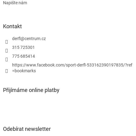
Napište nám
Kontakt
derfl
@
centrum.cz
315 725301
775 685414
https://www.facebook.com/sport-derfl-533162390197835/?ref
=bookmarks
Přijímáme online platby
Odebírat newsletter