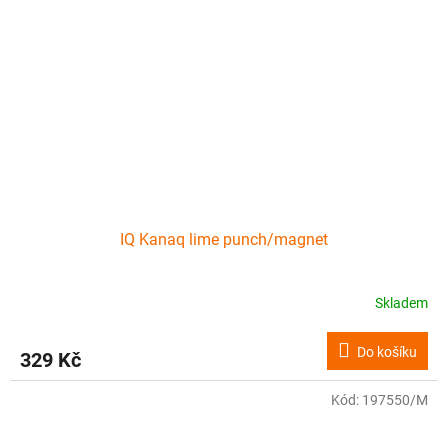
IQ Kanaq lime punch/magnet
Skladem
Do košíku
329 Kč
Kód:
197550/M