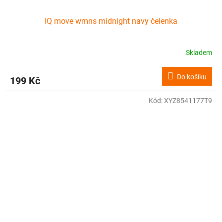
IQ move wmns midnight navy čelenka
Skladem
Do košíku
199 Kč
Kód:
XYZ8541177T9