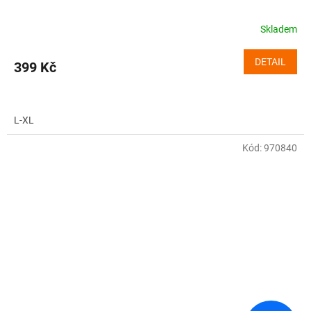
Skladem
DETAIL
399 Kč
L-XL
Kód:
970840