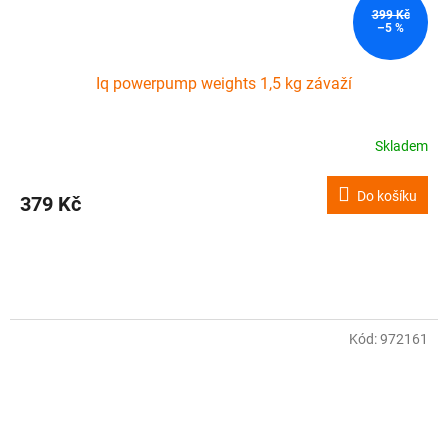
399 Kč
–5 %
Iq powerpump weights 1,5 kg závaží
Skladem
Do košíku
379 Kč
Kód:
972161