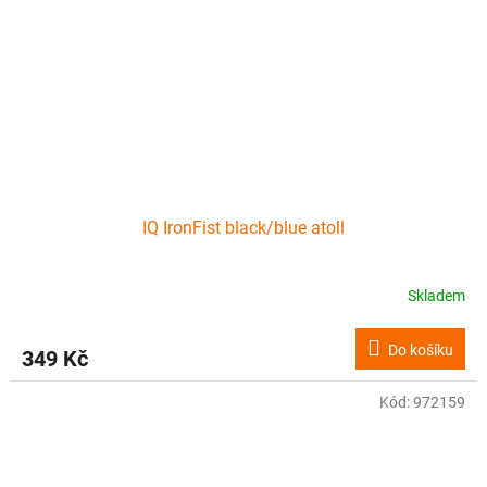
IQ IronFist black/blue atoll
Skladem
Do košíku
349 Kč
Kód:
972159