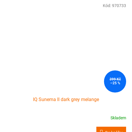
Kód:
970733
399 Kč
–25 %
IQ Sunema II dark grey melange
Skladem