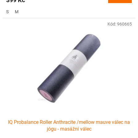
S
M
Kód:
960665
IQ Probalance Roller Anthracite /mellow mauve válec na
jógu - masážní válec