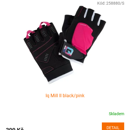
Kód:
258880/S
Iq Mill II black/pink
Skladem
DETAIL
399 Kč