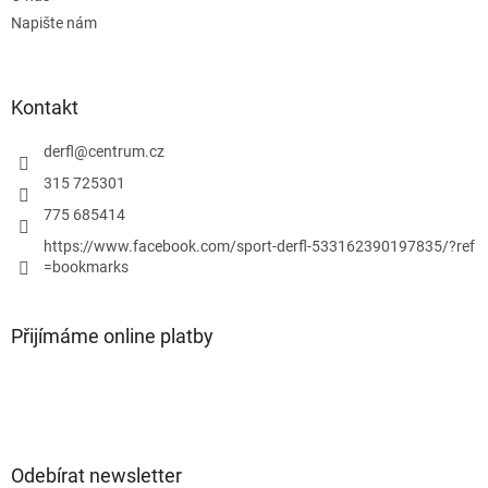
k
Napište nám
y
v
ý
p
Kontakt
i
s
derfl
@
centrum.cz
u
315 725301
775 685414
https://www.facebook.com/sport-derfl-533162390197835/?ref
=bookmarks
Přijímáme online platby
Odebírat newsletter