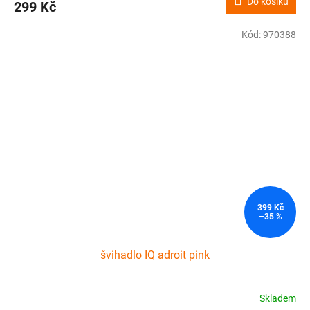
Do košíku
299 Kč
Kód:
970388
399 Kč
–35 %
švihadlo IQ adroit pink
Skladem