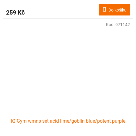
Do košíku
259 Kč
Kód:
971142
IQ Gym wmns set acid lime/goblin blue/potent purple