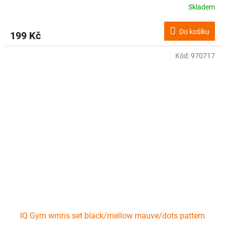
Skladem
Do košíku
199 Kč
Kód:
970717
IQ Gym wmns set black/mellow mauve/dots pattern