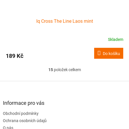
Iq Cross The Line Laos mint
Skladem
Do košíku
189 Kč
15
položek celkem
O
v
l
Z
á
á
d
p
a
a
Informace pro vás
c
t
í
Obchodní podmínky
í
p
Ochrana osobních údajů
r
v
O nás