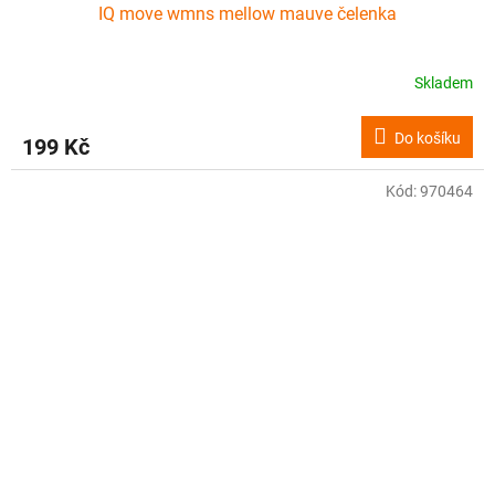
IQ move wmns mellow mauve čelenka
Skladem
Do košíku
199 Kč
Kód:
970464