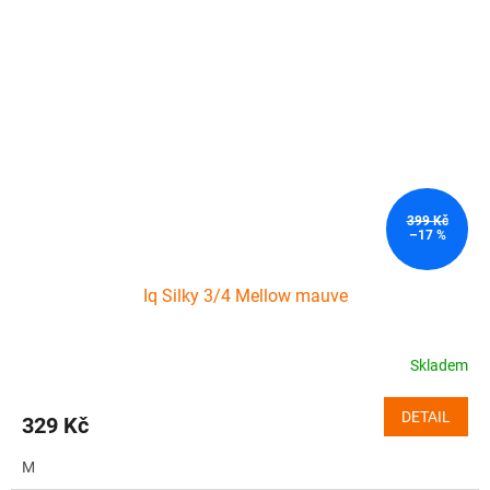
399 Kč
–17 %
Iq Silky 3/4 Mellow mauve
Skladem
DETAIL
329 Kč
M