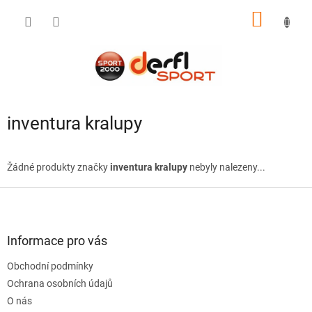
Přejít
NÁKUP
na
obsah
KOŠÍK
inventura kralupy
Žádné produkty značky
inventura kralupy
nebyly nalezeny...
Z
á
p
a
Informace pro vás
t
Obchodní podmínky
í
Ochrana osobních údajů
O nás