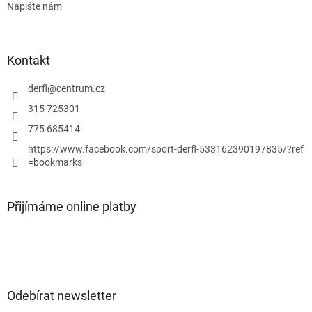
Napište nám
Kontakt
derfl
@
centrum.cz
315 725301
775 685414
https://www.facebook.com/sport-derfl-533162390197835/?ref
=bookmarks
Přijímáme online platby
Odebírat newsletter