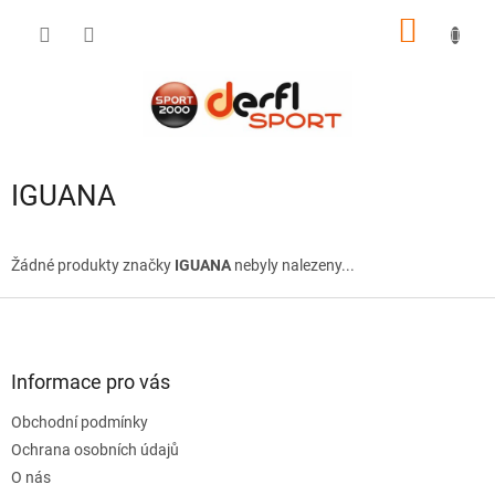
Přejít
NÁKUP
na
obsah
KOŠÍK
IGUANA
Žádné produkty značky
IGUANA
nebyly nalezeny...
Z
á
p
a
Informace pro vás
t
Obchodní podmínky
í
Ochrana osobních údajů
O nás