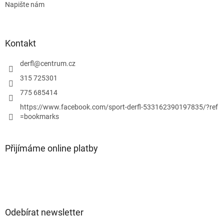
Napište nám
Kontakt
derfl
@
centrum.cz
315 725301
775 685414
https://www.facebook.com/sport-derfl-533162390197835/?ref
=bookmarks
Přijímáme online platby
Odebírat newsletter