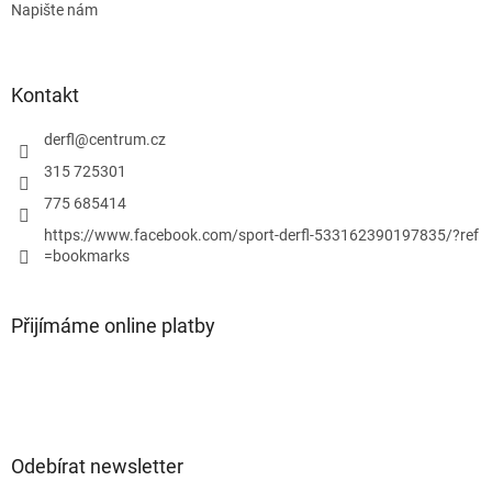
Napište nám
Kontakt
derfl
@
centrum.cz
315 725301
775 685414
https://www.facebook.com/sport-derfl-533162390197835/?ref
=bookmarks
Přijímáme online platby
Odebírat newsletter