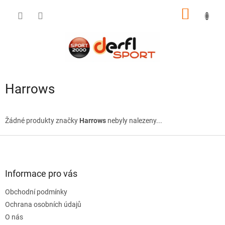
Přejít
NÁKUP
na
obsah
KOŠÍK
Harrows
Žádné produkty značky
Harrows
nebyly nalezeny...
Z
á
p
a
Informace pro vás
t
Obchodní podmínky
í
Ochrana osobních údajů
O nás