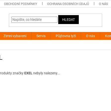
OBCHODNÍ PODMÍNKY
OCHRANA OSOBNÍCH ÚDAJŮ
O NÁS
HLEDAT
Zimní vybavení
Servis
Půjčovna lyží
O nás
Kon
L
rodukty značky
EXEL
nebyly nalezeny...