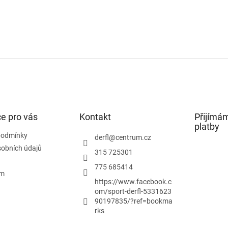
e pro vás
Kontakt
Přijímám
platby
podmínky
derfl
@
centrum.cz
obních údajů
315 725301
775 685414
ám
https://www.facebook.c
om/sport-derfl-5331623
90197835/?ref=bookma
rks