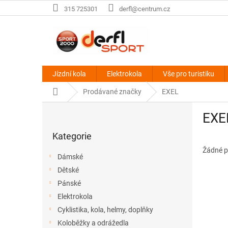
Přejít
315 725301
derfl@centrum.cz
na
obsah
Jízdní kola
Elektrokola
Vše pro turistiku
Domů
Prodávané značky
EXEL
P
EXE
o
Přeskočit
s
Kategorie
kategorie
t
r
Žádné p
Dámské
a
Dětské
n
Pánské
n
í
Elektrokola
p
Cyklistika, kola, helmy, doplňky
a
Koloběžky a odrážedla