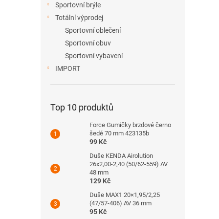
Sportovní brýle
Totální výprodej
Sportovní oblečení
Sportovní obuv
Sportovní vybavení
IMPORT
Top 10 produktů
Force Gumičky brzdové černo
šedé 70 mm 423135b
99 Kč
Duše KENDA Airolution
26x2,00-2,40 (50/62-559) AV
48 mm
129 Kč
Duše MAX1 20×1,95/2,25
(47/57-406) AV 36 mm
95 Kč