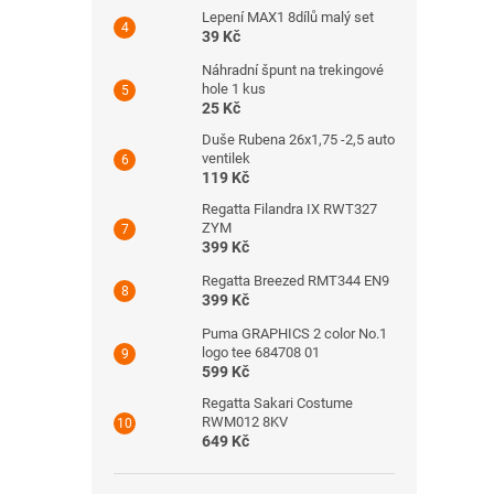
Lepení MAX1 8dílů malý set
39 Kč
Náhradní špunt na trekingové
hole 1 kus
25 Kč
Duše Rubena 26x1,75 -2,5 auto
ventilek
119 Kč
Regatta Filandra IX RWT327
ZYM
399 Kč
Regatta Breezed RMT344 EN9
399 Kč
Puma GRAPHICS 2 color No.1
logo tee 684708 01
599 Kč
Regatta Sakari Costume
RWM012 8KV
649 Kč