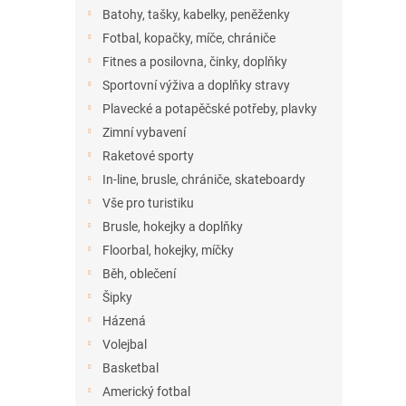
n
Batohy, tašky, kabelky, peněženky
e
Fotbal, kopačky, míče, chrániče
l
Fitnes a posilovna, činky, doplňky
Sportovní výživa a doplňky stravy
Plavecké a potapěčské potřeby, plavky
Zimní vybavení
Raketové sporty
In-line, brusle, chrániče, skateboardy
Vše pro turistiku
Brusle, hokejky a doplňky
Floorbal, hokejky, míčky
Běh, oblečení
Šipky
Házená
Volejbal
Basketbal
Americký fotbal