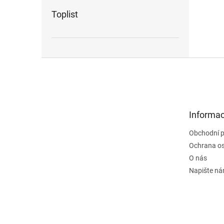
Toplist
Z
á
p
a
t
Informac
í
Obchodní 
Ochrana os
O nás
Napište n