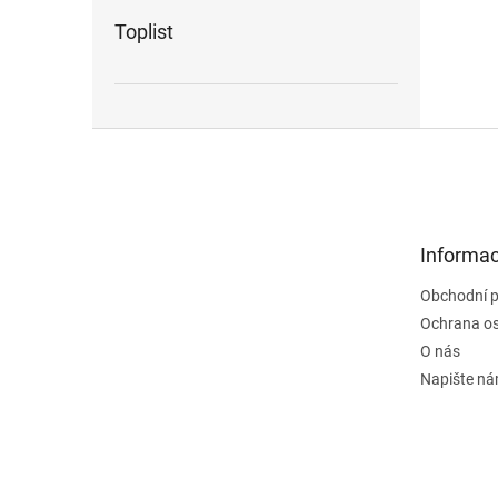
Toplist
Z
á
p
a
t
Informac
í
Obchodní 
Ochrana os
O nás
Napište n