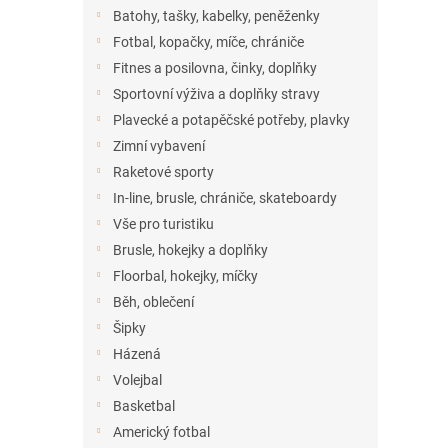
n
Batohy, tašky, kabelky, peněženky
e
Fotbal, kopačky, míče, chrániče
l
Fitnes a posilovna, činky, doplňky
Sportovní výživa a doplňky stravy
Plavecké a potapěčské potřeby, plavky
Zimní vybavení
Raketové sporty
In-line, brusle, chrániče, skateboardy
Vše pro turistiku
Brusle, hokejky a doplňky
Floorbal, hokejky, míčky
Běh, oblečení
Šipky
Házená
Volejbal
Basketbal
Americký fotbal