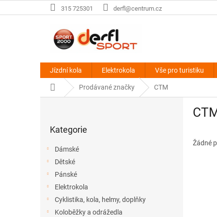
Přejít
315 725301
derfl@centrum.cz
na
obsah
Jízdní kola
Elektrokola
Vše pro turistiku
Domů
Prodávané značky
CTM
P
CT
o
Přeskočit
s
Kategorie
kategorie
t
r
Žádné p
Dámské
a
Dětské
n
Pánské
n
í
Elektrokola
p
Cyklistika, kola, helmy, doplňky
a
Koloběžky a odrážedla