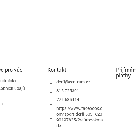
e pro vás
Kontakt
Přijímám
platby
podmínky
derfl
@
centrum.cz
obních údajů
315 725301
775 685414
ám
https://www.facebook.c
om/sport-derfl-5331623
90197835/?ref=bookma
rks