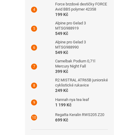
Force brzdové destičky FORCE
Avid BB5 polymer 42358
199 Kč
Alpine pro Gelad 3
MTSG988919
549 Kč
Alpine pro Gelad 3
MTSG988990
549 Kč
Camelbak Podium 0,71l
Mercury Night Fall
399 Kč
R2 MISTRAL ATR65B juniorské
cyklistické rukavice
249 Kč
Hannah nya tea leaf
1 199 Kč
Regatta Keralin RWS205 Z20
699 Kč