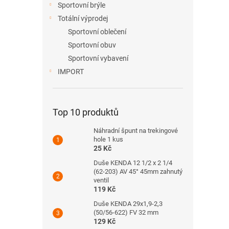
Sportovní brýle
Totální výprodej
Sportovní oblečení
Sportovní obuv
Sportovní vybavení
IMPORT
Top 10 produktů
Náhradní špunt na trekingové
hole 1 kus
25 Kč
Duše KENDA 12 1/2 x 2 1/4
(62-203) AV 45° 45mm zahnutý
ventil
119 Kč
Duše KENDA 29x1,9-2,3
(50/56-622) FV 32 mm
129 Kč