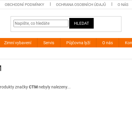
OBCHODNÍ PODMÍNKY
OCHRANA OSOBNÍCH ÚDAJŮ
O NÁS
HLEDAT
Zimní vybavení
Servis
Půjčovna lyží
O nás
Kon
M
rodukty značky
CTM
nebyly nalezeny...