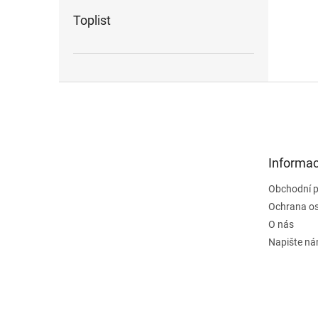
Toplist
Z
á
p
a
t
Informac
í
Obchodní 
Ochrana os
O nás
Napište n