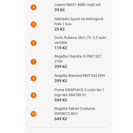
Lepení MAX1 8dílů malý set
39 Kč
Náhradní špunt na trekingové
hole 1 kus
25 Kč
Duše Rubena 26x1,75 -2,5 auto
ventilek
119 Kč
Regatta Filandra IX RWT327
ZYM
399 Kč
Regatta Breezed RMT344 EN9
399 Kč
Puma GRAPHICS 2 color No.1
logo tee 684708 01
599 Kč
Regatta Sakari Costume
RWM012 8KV
649 Kč