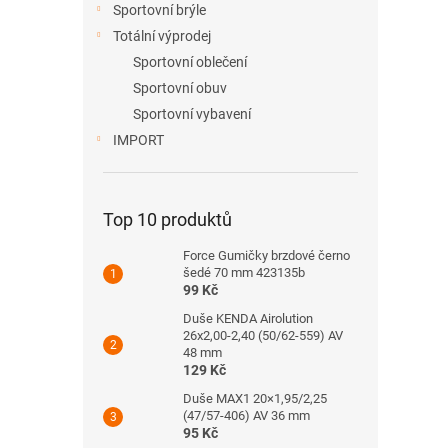
Sportovní brýle
Totální výprodej
Sportovní oblečení
Sportovní obuv
Sportovní vybavení
IMPORT
Top 10 produktů
Force Gumičky brzdové černo
šedé 70 mm 423135b
99 Kč
Duše KENDA Airolution
26x2,00-2,40 (50/62-559) AV
48 mm
129 Kč
Duše MAX1 20×1,95/2,25
(47/57-406) AV 36 mm
95 Kč