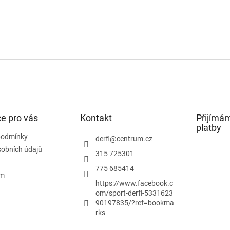
e pro vás
Kontakt
Přijímám
platby
podmínky
derfl
@
centrum.cz
obních údajů
315 725301
775 685414
ám
https://www.facebook.c
om/sport-derfl-5331623
90197835/?ref=bookma
rks