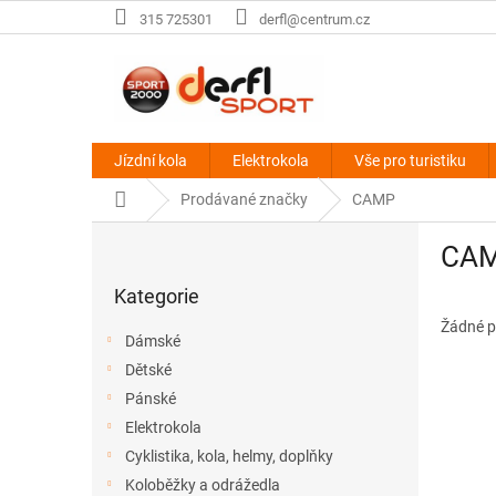
Přejít
315 725301
derfl@centrum.cz
na
obsah
Jízdní kola
Elektrokola
Vše pro turistiku
Domů
Prodávané značky
CAMP
P
CA
o
Přeskočit
s
Kategorie
kategorie
t
r
Žádné p
Dámské
a
Dětské
n
Pánské
n
í
Elektrokola
p
Cyklistika, kola, helmy, doplňky
a
Koloběžky a odrážedla