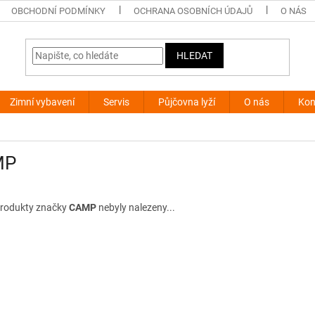
OBCHODNÍ PODMÍNKY
OCHRANA OSOBNÍCH ÚDAJŮ
O NÁS
HLEDAT
Zimní vybavení
Servis
Půjčovna lyží
O nás
Kon
MP
rodukty značky
CAMP
nebyly nalezeny...