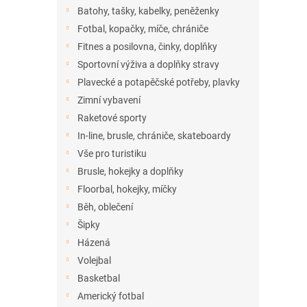
n
Batohy, tašky, kabelky, peněženky
e
Fotbal, kopačky, míče, chrániče
l
Fitnes a posilovna, činky, doplňky
Sportovní výživa a doplňky stravy
Plavecké a potapěčské potřeby, plavky
Zimní vybavení
Raketové sporty
In-line, brusle, chrániče, skateboardy
Vše pro turistiku
Brusle, hokejky a doplňky
Floorbal, hokejky, míčky
Běh, oblečení
Šipky
Házená
Volejbal
Basketbal
Americký fotbal