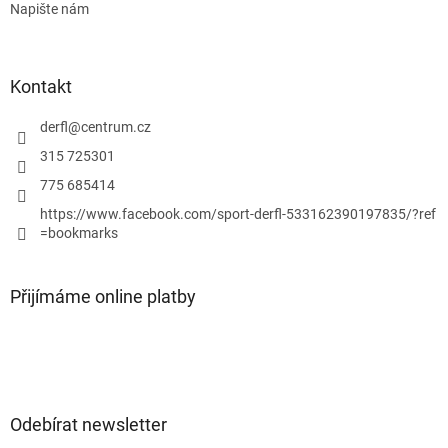
Napište nám
Kontakt
derfl
@
centrum.cz
315 725301
775 685414
https://www.facebook.com/sport-derfl-533162390197835/?ref
=bookmarks
Přijímáme online platby
Odebírat newsletter