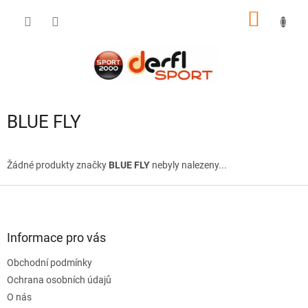
Přejít
NÁKUP
na
obsah
KOŠÍK
BLUE FLY
Žádné produkty značky
BLUE FLY
nebyly nalezeny...
Z
á
p
a
Informace pro vás
t
Obchodní podmínky
í
Ochrana osobních údajů
O nás