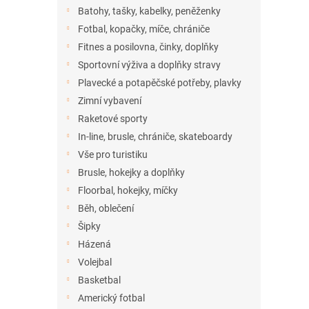
n
Batohy, tašky, kabelky, peněženky
e
Fotbal, kopačky, míče, chrániče
l
Fitnes a posilovna, činky, doplňky
Sportovní výživa a doplňky stravy
Plavecké a potapěčské potřeby, plavky
Zimní vybavení
Raketové sporty
In-line, brusle, chrániče, skateboardy
Vše pro turistiku
Brusle, hokejky a doplňky
Floorbal, hokejky, míčky
Běh, oblečení
Šipky
Házená
Volejbal
Basketbal
Americký fotbal