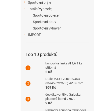
Sportovní brýle
Totální výprodej
Sportovní oblečení
Sportovní obuv
Sportovní vybavení
IMPORT
Top 10 produktů
koncovka lanka Al 1,6 1 ks
stříbrná
2 Kč
Duše MAX1 700×35/45C
(35/45-622/635) AV 36 mm
109 Kč
čepička ventilku Galuska
plastová černá 75070
2 Kč
Náhradní špunt na trekingové