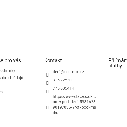
e pro vás
Kontakt
Přijímám
platby
podmínky
derfl
@
centrum.cz
obních údajů
315 725301
775 685414
ám
https://www.facebook.c
om/sport-derfl-5331623
90197835/?ref=bookma
rks