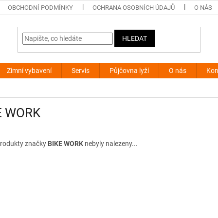
OBCHODNÍ PODMÍNKY
OCHRANA OSOBNÍCH ÚDAJŮ
O NÁS
HLEDAT
Zimní vybavení
Servis
Půjčovna lyží
O nás
Kon
E WORK
rodukty značky
BIKE WORK
nebyly nalezeny...