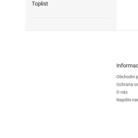
Toplist
Z
á
p
a
t
Informac
í
Obchodní 
Ochrana os
O nás
Napište n