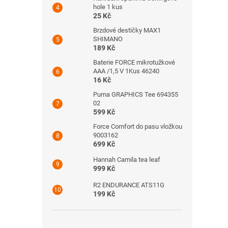
hole 1 kus
25 Kč
Brzdové destičky MAX1
SHIMANO
189 Kč
Baterie FORCE mikrotužkové
AAA /1,5 V 1Kus 46240
16 Kč
Puma GRAPHICS Tee 694355
02
599 Kč
Force Comfort do pasu vložkou
9003162
699 Kč
Hannah Camila tea leaf
999 Kč
R2 ENDURANCE ATS11G
199 Kč