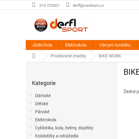
Přejít
315 725301
derfl@centrum.cz
na
obsah
Jízdní kola
Elektrokola
Vše pro turistiku
Domů
Prodávané značky
BIKE WORK
P
BIK
o
Přeskočit
s
Kategorie
kategorie
t
r
Žádné p
Dámské
a
Dětské
n
Pánské
n
í
Elektrokola
p
Cyklistika, kola, helmy, doplňky
a
Koloběžky a odrážedla